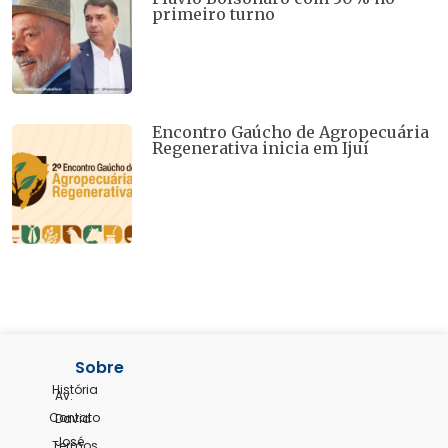
primeiro turno
Encontro Gaúcho de Agropecuária
Regenerativa inicia em Ijuí
Sobre
História
Av.
Contato
David
José
Termos