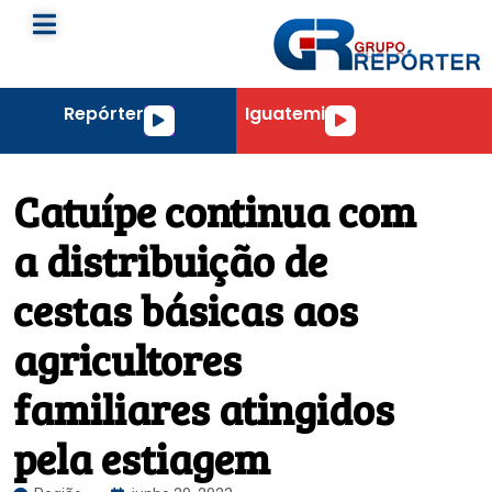
Repórter
Iguatemi
Tocador
Tocador
de
de
áudio
áudio
Catuípe continua com
a distribuição de
cestas básicas aos
agricultores
familiares atingidos
pela estiagem