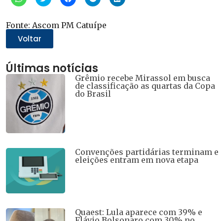
para
para
para
para
para
compartilhar
compartilhar
compartilhar
compartilhar
compartilhar
no
no
no
no
no
WhatsApp(abre
Twitter(abre
Facebook(abre
Telegram(abre
LinkedIn(abre
Fonte: Ascom PM Catuípe
em
em
em
em
em
nova
nova
nova
nova
nova
Voltar
janela)
janela)
janela)
janela)
janela)
Últimas notícias
Grêmio recebe Mirassol em busca
de classificação as quartas da Copa
do Brasil
Convenções partidárias terminam e
eleições entram em nova etapa
Quaest: Lula aparece com 39% e
Flávio Bolsonaro com 30% no