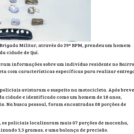
 a Brigada Militar, através do 29º BPM, prendeu um homem
da cidade de Ijuí.
eberam informações sobre um indivíduo residente no Bairr
ta com características específicas para realizar entreg
policiais avistaram o suspeito na motocicleta. Após brev
da cidade e identificado como um homem de 18 anos,
ais. Na busca pessoal, foram encontradas 08 porções de
o, os policiais localizaram mais 07 porções de maconha,
lizando 3,3 gramas, e uma balança de precisão.