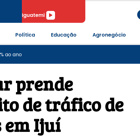
r
Tocador
Iguatemi
de
áudio
Política
Educação
Agronegócio
a às quartas de final da Copa do Brasil
e olho em vaga nas quartas da Copa do Brasil
4% ao ano
ar prende
o de tráfico de
 em Ijuí