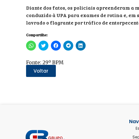
Diante dos fatos, os policiais apreenderam a m
conduzido à UPA para exames de rotina e, em s
lavrado o flagrante por tráfico de entorpecent
Compartilhe:
Clique
Clique
Clique
Clique
Clique
para
para
para
para
para
compartilhar
compartilhar
compartilhar
compartilhar
compartilhar
no
no
no
no
no
WhatsApp(abre
Twitter(abre
Facebook(abre
Telegram(abre
LinkedIn(abre
Fonte: 29º BPM
em
em
em
em
em
nova
nova
nova
nova
nova
Voltar
janela)
janela)
janela)
janela)
janela)
Nav
E
Se