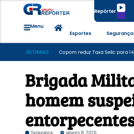
Tocado
Repórter
de
áudio
Menu
Esportes
Segurança
ÚLTIMAS
Grêmio vence o Mirassol e avanç
Colorado visita o Corinthians d
Copom reduz Taxa Selic para 1
Brigada Milit
homem suspeit
entorpecentes
Segurança
janeiro 8, 2026