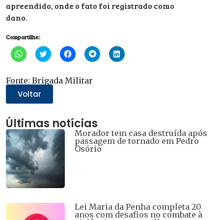
apreendido, onde o fato foi registrado como
dano.
Compartilhe:
Clique
Clique
Clique
Clique
Clique
para
para
para
para
para
compartilhar
compartilhar
compartilhar
compartilhar
compartilhar
no
no
no
no
no
WhatsApp(abre
Twitter(abre
Facebook(abre
Telegram(abre
LinkedIn(abre
Fonte: Brigada Militar
em
em
em
em
em
nova
nova
nova
nova
nova
Voltar
janela)
janela)
janela)
janela)
janela)
Últimas notícias
Morador tem casa destruída após
passagem de tornado em Pedro
Osório
Lei Maria da Penha completa 20
anos com desafios no combate à