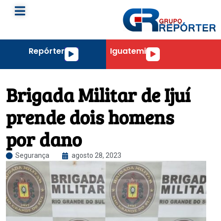
Repórter
Iguatemi
Tocador
Tocador
de
de
áudio
áudio
Brigada Militar de Ijuí
prende dois homens
por dano
Segurança
agosto 28, 2023