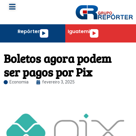
Repórter
Iguatemi
Tocador
Tocador
de
de
áudio
áudio
Boletos agora podem
ser pagos por Pix
Economia
fevereiro 3, 2025