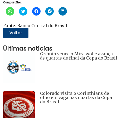
Compartilhe:
Clique
Clique
Clique
Clique
Clique
para
para
para
para
para
compartilhar
compartilhar
compartilhar
compartilhar
compartilhar
no
no
no
no
no
WhatsApp(abre
Twitter(abre
Facebook(abre
Telegram(abre
LinkedIn(abre
Fonte: Banco Central do Brasil
em
em
em
em
em
nova
nova
nova
nova
nova
Voltar
janela)
janela)
janela)
janela)
janela)
Últimas notícias
Grêmio vence o Mirassol e avança
às quartas de final da Copa do Brasil
Colorado visita o Corinthians de
olho em vaga nas quartas da Copa
do Brasil