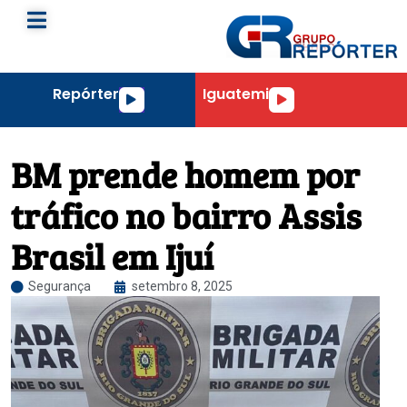
Repórter
Iguatemi
Tocador
Tocador
de
de
áudio
áudio
BM prende homem por
tráfico no bairro Assis
Brasil em Ijuí
Segurança
setembro 8, 2025