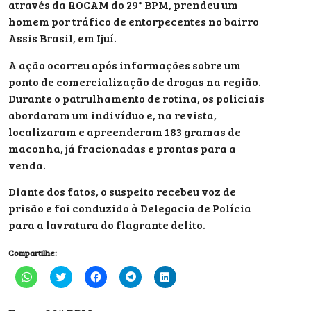
através da ROCAM do 29° BPM, prendeu um
homem por tráfico de entorpecentes no bairro
Assis Brasil, em Ijuí.
A ação ocorreu após informações sobre um
ponto de comercialização de drogas na região.
Durante o patrulhamento de rotina, os policiais
abordaram um indivíduo e, na revista,
localizaram e apreenderam 183 gramas de
maconha, já fracionadas e prontas para a
venda.
Diante dos fatos, o suspeito recebeu voz de
prisão e foi conduzido à Delegacia de Polícia
para a lavratura do flagrante delito.
Compartilhe:
Clique
Clique
Clique
Clique
Clique
para
para
para
para
para
compartilhar
compartilhar
compartilhar
compartilhar
compartilhar
no
no
no
no
no
WhatsApp(abre
Twitter(abre
Facebook(abre
Telegram(abre
LinkedIn(abre