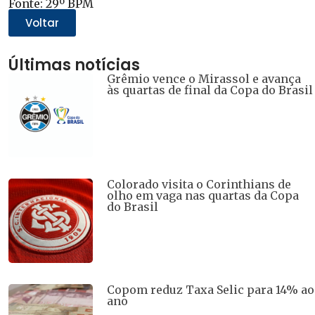
Fonte: 29º BPM
em
em
em
em
em
nova
nova
nova
nova
nova
Voltar
janela)
janela)
janela)
janela)
janela)
Últimas notícias
Grêmio vence o Mirassol e avança
às quartas de final da Copa do Brasil
Colorado visita o Corinthians de
olho em vaga nas quartas da Copa
do Brasil
Copom reduz Taxa Selic para 14% ao
ano