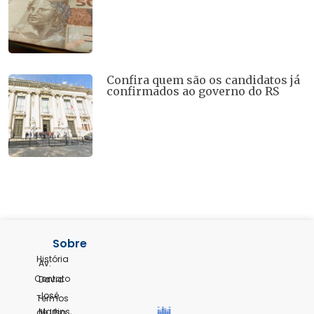
Confira quem são os candidatos já
confirmados ao governo do RS
Sobre
História
Av.
Contato
David
José
Termos
Martins,
de Uso