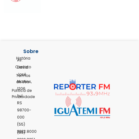
Sobre
História
Av.
Contato
David
José
Termos
Martins,
de Uso
1206
Política de
Ijuí,
Privacidade
RS
98700-
000
(55)
3332.8000
(55)