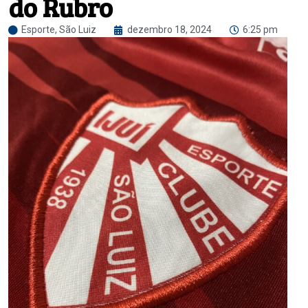
do Rubro
Esporte
,
São Luiz
dezembro 18, 2024
6:25 pm