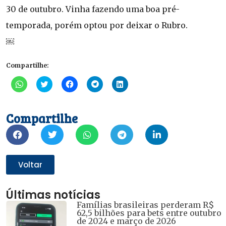
30 de outubro. Vinha fazendo uma boa pré-
temporada, porém optou por deixar o Rubro.
￼
Compartilhe:
Clique
Clique
Clique
Clique
Clique
para
para
para
para
para
compartilhar
compartilhar
compartilhar
compartilhar
compartilhar
no
no
no
no
no
WhatsApp(abre
Twitter(abre
Facebook(abre
Telegram(abre
LinkedIn(abre
Compartilhe
em
em
em
em
em
nova
nova
nova
nova
nova
janela)
janela)
janela)
janela)
janela)
Voltar
Últimas notícias
Famílias brasileiras perderam R$
62,5 bilhões para bets entre outubro
de 2024 e março de 2026