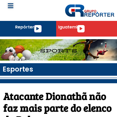
Repórter
Iguatemi
Tocador
Tocador
de
de
áudio
áudio
Esportes
Atacante Dionathã não
faz mais parte do elenco