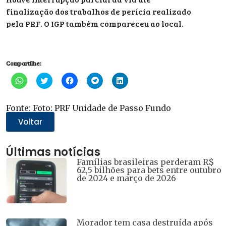
finalização dos trabalhos de perícia realizado
pela PRF. O IGP também compareceu ao local.
Compartilhe:
Clique
Clique
Clique
Clique
Clique
para
para
para
para
para
compartilhar
compartilhar
compartilhar
compartilhar
compartilhar
no
no
no
no
no
WhatsApp(abre
Twitter(abre
Facebook(abre
Telegram(abre
LinkedIn(abre
Fonte: Foto: PRF Unidade de Passo Fundo
em
em
em
em
em
nova
nova
nova
nova
nova
Voltar
janela)
janela)
janela)
janela)
janela)
Últimas notícias
Famílias brasileiras perderam R$
62,5 bilhões para bets entre outubro
de 2024 e março de 2026
Morador tem casa destruída após