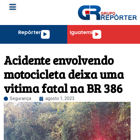
Repórter
Iguatemi
Tocador
Tocador
de
de
áudio
áudio
Acidente envolvendo
motocicleta deixa uma
vitima fatal na BR 386
Segurança
agosto 1, 2023