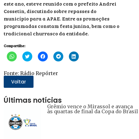
este ano, esteve reunido com o prefeito Andrei
Cossetin, discutindo sobre repasses do
município para a APAE. Entre as promoções
programadas constam festa junina, bem como o
tradicional churrasco da entidade.
Compartilhe:
Clique
Clique
Clique
Clique
Clique
para
para
para
para
para
compartilhar
compartilhar
compartilhar
compartilhar
compartilhar
no
no
no
no
no
WhatsApp(abre
Twitter(abre
Facebook(abre
Telegram(abre
LinkedIn(abre
Fonte: Rádio Repórter
em
em
em
em
em
nova
nova
nova
nova
nova
Voltar
janela)
janela)
janela)
janela)
janela)
Últimas notícias
Grêmio vence o Mirassol e avança
às quartas de final da Copa do Brasil