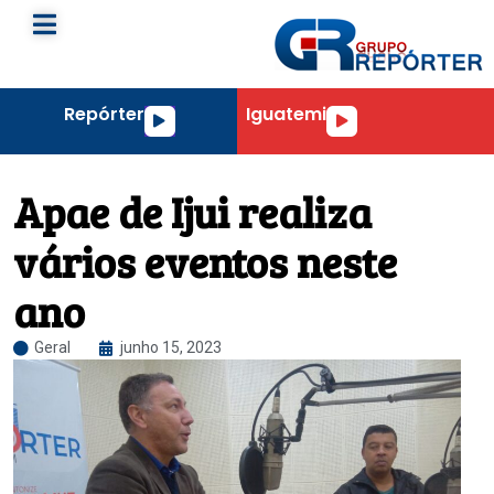
Repórter
Iguatemi
Tocador
Tocador
de
de
áudio
áudio
Apae de Ijui realiza
vários eventos neste
ano
Geral
junho 15, 2023