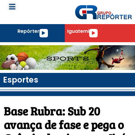
Repórter
Iguatemi
Tocador
Tocador
de
de
áudio
áudio
Esportes
Base Rubra: Sub 20
avança de fase e pega o