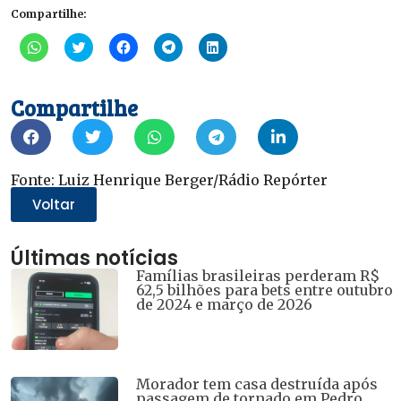
Compartilhe:
Clique
Clique
Clique
Clique
Clique
para
para
para
para
para
compartilhar
compartilhar
compartilhar
compartilhar
compartilhar
no
no
no
no
no
WhatsApp(abre
Twitter(abre
Facebook(abre
Telegram(abre
LinkedIn(abre
Compartilhe
em
em
em
em
em
nova
nova
nova
nova
nova
janela)
janela)
janela)
janela)
janela)
Fonte: Luiz Henrique Berger/Rádio Repórter
Voltar
Últimas notícias
Famílias brasileiras perderam R$
62,5 bilhões para bets entre outubro
de 2024 e março de 2026
Morador tem casa destruída após
passagem de tornado em Pedro