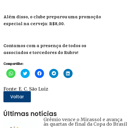
Além disso, o clube preparou uma promoção
especial na cerveja: R$8,00.
Contamos com a presença de todos os
associados e torcedores do Rubro!
Compartilhe:
Clique
Clique
Clique
Clique
Clique
para
para
para
para
para
compartilhar
compartilhar
compartilhar
compartilhar
compartilhar
no
no
no
no
no
WhatsApp(abre
Twitter(abre
Facebook(abre
Telegram(abre
LinkedIn(abre
Fonte: E. C. São Luiz
em
em
em
em
em
nova
nova
nova
nova
nova
Voltar
janela)
janela)
janela)
janela)
janela)
Últimas notícias
Grêmio vence o Mirassol e avança
às quartas de final da Copa do Brasil