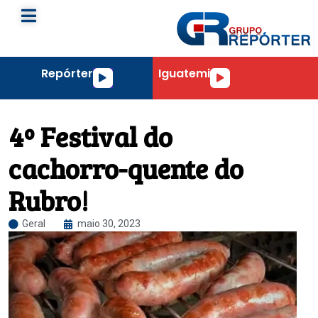
Repórter
Iguatemi
Tocador
Tocador
de
de
áudio
áudio
4º Festival do
cachorro-quente do
Rubro!
Geral
maio 30, 2023