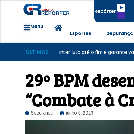
Tocado
Repórter
de
áudio
Menu
Esportes
Segurança
ÚLTIMAS
Morador tem casa destruída a
Lei Maria da Penha completa 20
Inter luta até o fim e garante v
29º BPM dese
“Combate à C
Segurança
junho 5, 2023