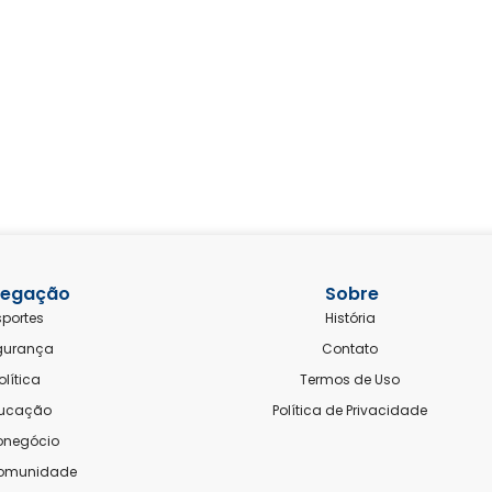
egação
Sobre
sportes
História
gurança
Contato
olítica
Termos de Uso
ucação
Política de Privacidade
onegócio
comunidade