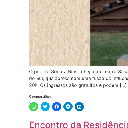
O projeto Sonora Brasil chega ao Teatro Sesc
do Sul, que apresentam uma fusão de influênci
20h. Os ingressos são gratuitos e podem […]
Compartilhe:
Clique
Clique
Clique
Clique
Clique
para
para
para
para
para
compartilhar
compartilhar
compartilhar
compartilhar
compartilhar
no
no
no
no
no
WhatsApp(abre
Twitter(abre
Facebook(abre
Telegram(abre
LinkedIn(abre
Encontro da Residênci
em
em
em
em
em
nova
nova
nova
nova
nova