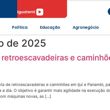
r
Tocador
Iguatemi
de
áudio
Política
Educação
Agronegócio
o de 2025
 retroescavadeiras e caminhõe
ta de retroescavadeiras e caminhões em Ijuí e Panambi, pa
 a dia. O objetivo é garantir mais agilidade na execução d
Com máquinas novas, as […]