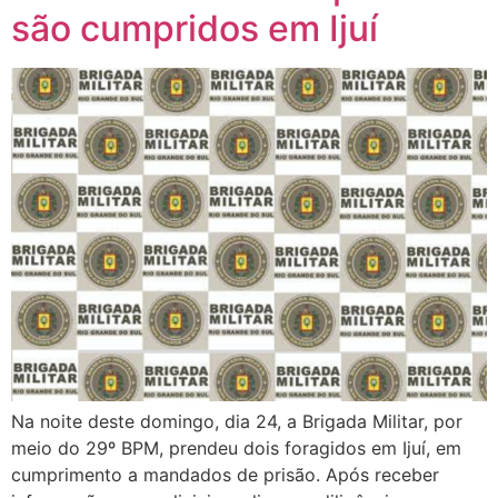
janela)
janela)
janela)
janela)
janela)
são cumpridos em Ijuí
Na noite deste domingo, dia 24, a Brigada Militar, por
meio do 29º BPM, prendeu dois foragidos em Ijuí, em
cumprimento a mandados de prisão. Após receber