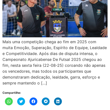
Mais uma competição chega ao fim em 2025 com
muita Emoção, Superação, Espírito de Equipe, Lealdade
e Competitividade. Após dias de disputa intensa, o
Campeonato Ajuricabense De Futsal 2025 chegou ao
fim, nesta sexta feira (22-08-25) coroando não apenas
os vencedores, mas todos os participantes que
demonstraram dedicação, lealdade, garra, esforço e
sempre mantendo o […]
Compartilhe:
Clique
Clique
Clique
Clique
Clique
para
para
para
para
para
compartilhar
compartilhar
compartilhar
compartilhar
compartilhar