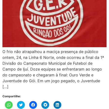
O frio não atrapalhou a maciça presença de público
ontem, 24, na Linha 6 Norte, onde ocorreu a final da 1ª
Divisão do Campeonato Municipal de Futebol de
Campo de Ijuí. Doze equipes se enfrentaram ao longo
do campeonato e chegaram à final: Ouro Verde e
Juventude do Gói. Em um jogo pegado, o Juventude
[…]
Compartilhe:
Clique
Clique
Clique
Clique
Clique
para
para
para
para
para