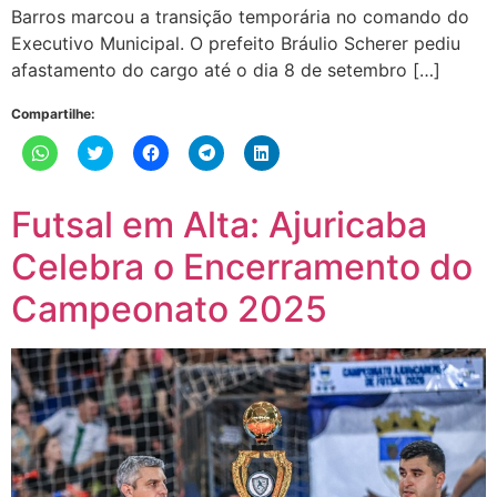
Barros marcou a transição temporária no comando do
Executivo Municipal. O prefeito Bráulio Scherer pediu
afastamento do cargo até o dia 8 de setembro […]
Compartilhe:
Clique
Clique
Clique
Clique
Clique
para
para
para
para
para
compartilhar
compartilhar
compartilhar
compartilhar
compartilhar
no
no
no
no
no
WhatsApp(abre
Twitter(abre
Facebook(abre
Telegram(abre
LinkedIn(abre
Futsal em Alta: Ajuricaba
em
em
em
em
em
nova
nova
nova
nova
nova
janela)
janela)
janela)
janela)
janela)
Celebra o Encerramento do
Campeonato 2025