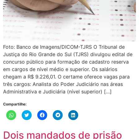
Foto: Banco de Imagens/DICOM-TJRS O Tribunal de
Justiça do Rio Grande do Sul (TJRS) divulgou edital de
concurso público para formação de cadastro reserva
em cargos de nível médio e superior. Os salários
chegam a R$ 9.226,01. O certame oferece vagas para
três cargos: Analista do Poder Judiciário nas áreas
Administrativa e Judiciária (nível superior) […]
Compartilhe:
Clique
Clique
Clique
Clique
Clique
para
para
para
para
para
compartilhar
compartilhar
compartilhar
compartilhar
compartilhar
no
no
no
no
no
WhatsApp(abre
Twitter(abre
Facebook(abre
Telegram(abre
LinkedIn(abre
Dois mandados de prisão
em
em
em
em
em
nova
nova
nova
nova
nova