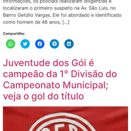
informações, os policiais realizaram diligências e
localizaram o primeiro suspeito na Av. São Luis, no
Bairro Getúlio Vargas. Ele foi abordado e identificado
como homem de 46 anos, […]
Compartilhe:
Clique
Clique
Clique
Clique
Clique
para
para
para
para
para
compartilhar
compartilhar
compartilhar
compartilhar
compartilhar
no
no
no
no
no
WhatsApp(abre
Twitter(abre
Facebook(abre
Telegram(abre
LinkedIn(abre
Juventude dos Gói é
em
em
em
em
em
nova
nova
nova
nova
nova
janela)
janela)
janela)
janela)
janela)
campeão da 1° Divisão do
Campeonato Municipal;
veja o gol do título