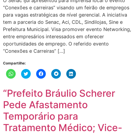
O Senac Ijuí apresentou para imprensa local o evento
“Conexões e carreiras” visando um feirão de empregos
para vagas estratégicas de nível gerencial. A iniciativa
tem a parceria do Senac, Aci, CDL, Sindilojas, Sine e
Prefeitura Municipal. Visa promover evento Networking,
entre empresários interessados em oferecer
oportunidades de emprego. O referido evento
“Conexões e Carreiras” […]
Compartilhe:
Clique
Clique
Clique
Clique
Clique
para
para
para
para
para
compartilhar
compartilhar
compartilhar
compartilhar
compartilhar
no
no
no
no
no
WhatsApp(abre
Twitter(abre
Facebook(abre
Telegram(abre
LinkedIn(abre
“Prefeito Bráulio Scherer
em
em
em
em
em
nova
nova
nova
nova
nova
janela)
janela)
janela)
janela)
janela)
Pede Afastamento
Temporário para
Tratamento Médico; Vice-