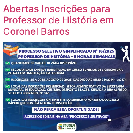
no
no
no
no
no
WhatsApp(abre
Twitter(abre
Facebook(abre
Telegram(abre
LinkedIn(abre
Abertas Inscrições para
em
em
em
em
em
nova
nova
nova
nova
nova
janela)
janela)
janela)
janela)
janela)
Professor de História em
Coronel Barros