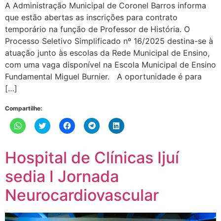
A Administração Municipal de Coronel Barros informa
que estão abertas as inscrições para contrato
temporário na função de Professor de História. O
Processo Seletivo Simplificado nº 16/2025 destina-se à
atuação junto às escolas da Rede Municipal de Ensino,
com uma vaga disponível na Escola Municipal de Ensino
Fundamental Miguel Burnier. A oportunidade é para
[…]
Compartilhe:
Clique
Clique
Clique
Clique
Clique
para
para
para
para
para
compartilhar
compartilhar
compartilhar
compartilhar
compartilhar
no
no
no
no
no
WhatsApp(abre
Twitter(abre
Facebook(abre
Telegram(abre
LinkedIn(abre
Hospital de Clínicas Ijuí
em
em
em
em
em
nova
nova
nova
nova
nova
janela)
janela)
janela)
janela)
janela)
sedia I Jornada
Neurocardiovascular