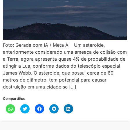
Foto: Gerada com IA / Meta AI Um asteroide,
anteriormente considerado uma ameaça de colisão com
a Terra, agora apresenta quase 4% de probabilidade de
atingir a Lua, conforme dados do telescópio espacial
James Webb. O asteroide, que possui cerca de 60
metros de diâmetro, tem potencial para causar
destruição em uma cidade se […]
Compartilhe:
Clique
Clique
Clique
Clique
Clique
para
para
para
para
para
compartilhar
compartilhar
compartilhar
compartilhar
compartilhar
no
no
no
no
no
WhatsApp(abre
Twitter(abre
Facebook(abre
Telegram(abre
LinkedIn(abre
em
em
em
em
em