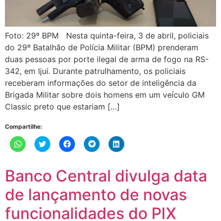
Foto: 29º BPM Nesta quinta-feira, 3 de abril, policiais
do 29º Batalhão de Polícia Militar (BPM) prenderam
duas pessoas por porte ilegal de arma de fogo na RS-
342, em Ijuí. Durante patrulhamento, os policiais
receberam informações do setor de inteligência da
Brigada Militar sobre dois homens em um veículo GM
Classic preto que estariam […]
Compartilhe:
Clique
Clique
Clique
Clique
Clique
para
para
para
para
para
compartilhar
compartilhar
compartilhar
compartilhar
compartilhar
no
no
no
no
no
WhatsApp(abre
Twitter(abre
Facebook(abre
Telegram(abre
LinkedIn(abre
Banco Central divulga data
em
em
em
em
em
nova
nova
nova
nova
nova
janela)
janela)
janela)
janela)
janela)
de lançamento de novas
funcionalidades do PIX