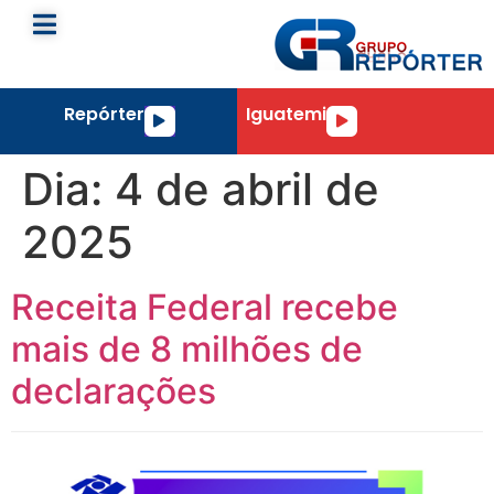
Repórter
Iguatemi
Tocador
Tocador
de
de
áudio
áudio
Dia:
4 de abril de
2025
Receita Federal recebe
mais de 8 milhões de
declarações