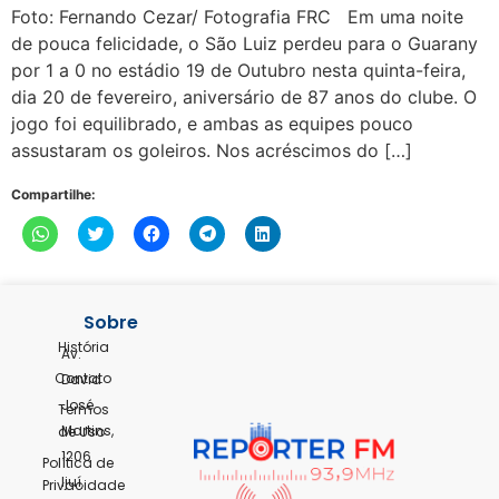
Foto: Fernando Cezar/ Fotografia FRC Em uma noite
de pouca felicidade, o São Luiz perdeu para o Guarany
por 1 a 0 no estádio 19 de Outubro nesta quinta-feira,
dia 20 de fevereiro, aniversário de 87 anos do clube. O
jogo foi equilibrado, e ambas as equipes pouco
assustaram os goleiros. Nos acréscimos do […]
Compartilhe:
Clique
Clique
Clique
Clique
Clique
para
para
para
para
para
compartilhar
compartilhar
compartilhar
compartilhar
compartilhar
no
no
no
no
no
WhatsApp(abre
Twitter(abre
Facebook(abre
Telegram(abre
LinkedIn(abre
em
em
em
em
em
nova
nova
nova
nova
nova
Sobre
janela)
janela)
janela)
janela)
janela)
História
Av.
Contato
David
José
Termos
Martins,
de Uso
1206
Política de
Ijuí,
Privacidade