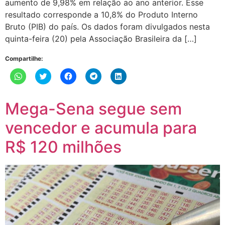
aumento de 9,98% em relação ao ano anterior. Esse
resultado corresponde a 10,8% do Produto Interno
Bruto (PIB) do país. Os dados foram divulgados nesta
quinta-feira (20) pela Associação Brasileira da […]
Compartilhe:
Clique
Clique
Clique
Clique
Clique
para
para
para
para
para
compartilhar
compartilhar
compartilhar
compartilhar
compartilhar
no
no
no
no
no
WhatsApp(abre
Twitter(abre
Facebook(abre
Telegram(abre
LinkedIn(abre
Mega-Sena segue sem
em
em
em
em
em
nova
nova
nova
nova
nova
janela)
janela)
janela)
janela)
janela)
vencedor e acumula para
R$ 120 milhões