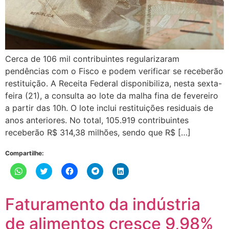
Cerca de 106 mil contribuintes regularizaram
pendências com o Fisco e podem verificar se receberão
restituição. A Receita Federal disponibiliza, nesta sexta-
feira (21), a consulta ao lote da malha fina de fevereiro
a partir das 10h. O lote inclui restituições residuais de
anos anteriores. No total, 105.919 contribuintes
receberão R$ 314,38 milhões, sendo que R$ […]
Compartilhe:
Clique
Clique
Clique
Clique
Clique
para
para
para
para
para
compartilhar
compartilhar
compartilhar
compartilhar
compartilhar
no
no
no
no
no
WhatsApp(abre
Twitter(abre
Facebook(abre
Telegram(abre
LinkedIn(abre
Faturamento da indústria
em
em
em
em
em
nova
nova
nova
nova
nova
janela)
janela)
janela)
janela)
janela)
de alimentos cresce 9,98%