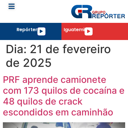
Repórter
Iguatemi
Tocador
Tocador
de
de
áudio
áudio
Dia:
21 de fevereiro
de 2025
PRF aprende camionete
com 173 quilos de cocaína e
48 quilos de crack
escondidos em caminhão