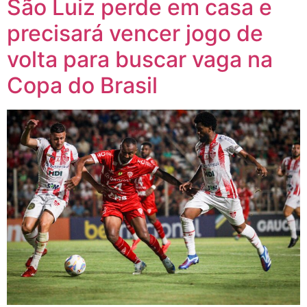
São Luiz perde em casa e
em
em
em
em
em
nova
nova
nova
nova
nova
janela)
janela)
janela)
janela)
janela)
precisará vencer jogo de
volta para buscar vaga na
Copa do Brasil