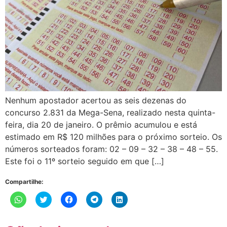
Nenhum apostador acertou as seis dezenas do
concurso 2.831 da Mega-Sena, realizado nesta quinta-
feira, dia 20 de janeiro. O prêmio acumulou e está
estimado em R$ 120 milhões para o próximo sorteio. Os
números sorteados foram: 02 – 09 – 32 – 38 – 48 – 55.
Este foi o 11º sorteio seguido em que […]
Compartilhe:
Clique
Clique
Clique
Clique
Clique
para
para
para
para
para
compartilhar
compartilhar
compartilhar
compartilhar
compartilhar
no
no
no
no
no
WhatsApp(abre
Twitter(abre
Facebook(abre
Telegram(abre
LinkedIn(abre