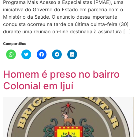
Programa Mais Acesso a Especialistas (PMAE), uma
iniciativa do Governo do Estado em parceria com o
Ministério da Saúde. O anúncio dessa importante
conquista ocorreu na tarde da última quinta-feira (30)
durante uma reunião on-line destinada à assinatura […]
Compartilhe:
Clique
Clique
Clique
Clique
Clique
para
para
para
para
para
compartilhar
compartilhar
compartilhar
compartilhar
compartilhar
no
no
no
no
no
WhatsApp(abre
Twitter(abre
Facebook(abre
Telegram(abre
LinkedIn(abre
Homem é preso no bairro
em
em
em
em
em
nova
nova
nova
nova
nova
janela)
janela)
janela)
janela)
janela)
Colonial em Ijuí