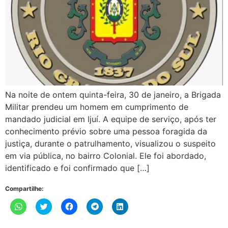
Na noite de ontem quinta-feira, 30 de janeiro, a Brigada
Militar prendeu um homem em cumprimento de
mandado judicial em Ijuí. A equipe de serviço, após ter
conhecimento prévio sobre uma pessoa foragida da
justiça, durante o patrulhamento, visualizou o suspeito
em via pública, no bairro Colonial. Ele foi abordado,
identificado e foi confirmado que […]
Compartilhe:
Clique
Clique
Clique
Clique
Clique
para
para
para
para
para
compartilhar
compartilhar
compartilhar
compartilhar
compartilhar
no
no
no
no
no