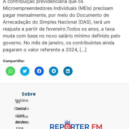
A contribuição previdenciária que os
Microempreendedores Individuais (MEIs) precisam
pagar mensalmente, por meio do Documento de
Arrecadação do Simples Nacional (DAS), terá um
reajuste a partir de fevereiro.Todos os anos, a taxa
muda com base no novo salário mínimo definido pelo
governo. No mês de janeiro, os contribuintes ainda
pagaram o valor referente a 2024, […]
Compartilhe:
Clique
Clique
Clique
Clique
Clique
para
para
para
para
para
compartilhar
compartilhar
compartilhar
compartilhar
compartilhar
no
no
no
no
no
WhatsApp(abre
Twitter(abre
Facebook(abre
Telegram(abre
LinkedIn(abre
em
em
em
em
em
nova
nova
nova
nova
nova
Sobre
janela)
janela)
janela)
janela)
janela)
História
Av.
Contato
David
José
Termos
Martins,
de Uso
1206