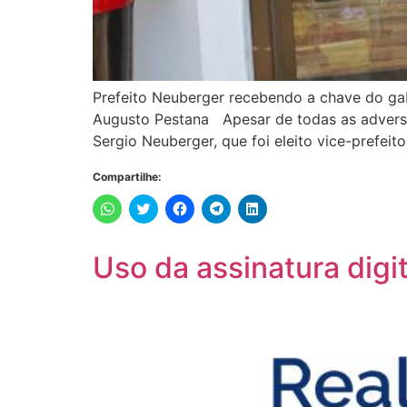
Prefeito Neuberger recebendo a chave do gabi
Augusto Pestana Apesar de todas as adversid
Sergio Neuberger, que foi eleito vice-prefeit
Compartilhe:
Clique
Clique
Clique
Clique
Clique
para
para
para
para
para
compartilhar
compartilhar
compartilhar
compartilhar
compartilhar
no
no
no
no
no
WhatsApp(abre
Twitter(abre
Facebook(abre
Telegram(abre
LinkedIn(abre
Uso da assinatura dig
em
em
em
em
em
nova
nova
nova
nova
nova
janela)
janela)
janela)
janela)
janela)