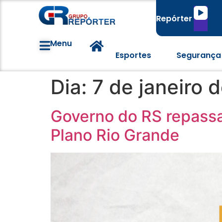
Tocado
Repórter
de
áudio
Menu
Esportes
Segurança
Dia:
7 de janeiro 
Governo do RS repassa
Plano Rio Grande