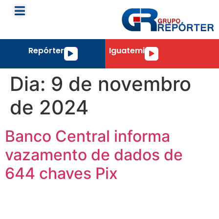
Repórter
Iguatemi
Tocador
Tocador
de
de
áudio
áudio
Dia:
9 de novembro
de 2024
Banco Central informa
vazamento de dados de
644 chaves Pix