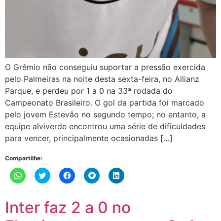
O Grêmio não conseguiu suportar a pressão exercida
pelo Palmeiras na noite desta sexta-feira, no Allianz
Parque, e perdeu por 1 a 0 na 33ª rodada do
Campeonato Brasileiro. O gol da partida foi marcado
pelo jovem Estevão no segundo tempo; no entanto, a
equipe alviverde encontrou uma série de dificuldades
para vencer, principalmente ocasionadas […]
Compartilhe:
Clique
Clique
Clique
Clique
Clique
para
para
para
para
para
compartilhar
compartilhar
compartilhar
compartilhar
compartilhar
no
no
no
no
no
WhatsApp(abre
Twitter(abre
Facebook(abre
Telegram(abre
LinkedIn(abre
Inter faz 2 a 0 no
em
em
em
em
em
nova
nova
nova
nova
nova
janela)
janela)
janela)
janela)
janela)