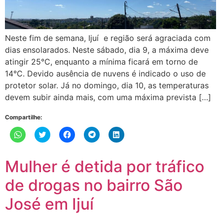
Neste fim de semana, Ijuí e região será agraciada com
dias ensolarados. Neste sábado, dia 9, a máxima deve
atingir 25°C, enquanto a mínima ficará em torno de
14°C. Devido ausência de nuvens é indicado o uso de
protetor solar. Já no domingo, dia 10, as temperaturas
devem subir ainda mais, com uma máxima prevista […]
Compartilhe:
Clique
Clique
Clique
Clique
Clique
para
para
para
para
para
compartilhar
compartilhar
compartilhar
compartilhar
compartilhar
no
no
no
no
no
WhatsApp(abre
Twitter(abre
Facebook(abre
Telegram(abre
LinkedIn(abre
Mulher é detida por tráfico
em
em
em
em
em
nova
nova
nova
nova
nova
janela)
janela)
janela)
janela)
janela)
de drogas no bairro São
José em Ijuí