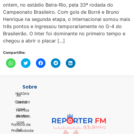
ontem, no estádio Beira-Rio, pela 33ª rodada do
Campeonato Brasileiro. Com gols de Borré e Bruno
Henrique na segunda etapa, o Internacional somou mais
três pontos e ingressou temporariamente no G-4 do
Brasileirão. O Inter foi dominante no primeiro tempo e
chegou a abrir o placar […]
Compartilhe:
Clique
Clique
Clique
Clique
Clique
para
para
para
para
para
compartilhar
compartilhar
compartilhar
compartilhar
compartilhar
no
no
no
no
no
WhatsApp(abre
Twitter(abre
Facebook(abre
Telegram(abre
LinkedIn(abre
em
em
em
em
em
nova
nova
nova
nova
nova
Sobre
janela)
janela)
janela)
janela)
janela)
História
Av.
Contato
David
José
Termos
Martins,
de Uso
1206
Política de
Ijuí,
Privacidade