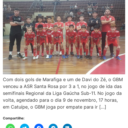
Com dois gols de Marafiga e um de Davi do Zé, o GBM
venceu a ASR Santa Rosa por 3 a 1, no jogo de ida das
semifinais Regional da Liga Gaúcha Sub-11. No jogo da
volta, agendado para o dia 9 de novembro, 17 horas,
em Catuípe, o GBM joga por empate para ir […]
Compartilhe:
Clique
Clique
Clique
Clique
Clique