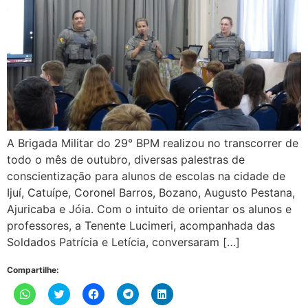
A Brigada Militar do 29° BPM realizou no transcorrer de
todo o mês de outubro, diversas palestras de
conscientização para alunos de escolas na cidade de
Ijuí, Catuípe, Coronel Barros, Bozano, Augusto Pestana,
Ajuricaba e Jóia. Com o intuito de orientar os alunos e
professores, a Tenente Lucimeri, acompanhada das
Soldados Patrícia e Letícia, conversaram […]
Compartilhe:
Clique
Clique
Clique
Clique
Clique
para
para
para
para
para