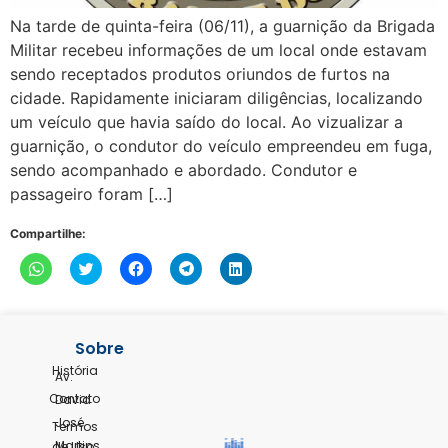
Na tarde de quinta-feira (06/11), a guarnição da Brigada
Militar recebeu informações de um local onde estavam
sendo receptados produtos oriundos de furtos na
cidade. Rapidamente iniciaram diligências, localizando
um veículo que havia saído do local. Ao vizualizar a
guarnição, o condutor do veículo empreendeu em fuga,
sendo acompanhado e abordado. Condutor e
passageiro foram […]
Compartilhe:
Clique
Clique
Clique
Clique
Clique
para
para
para
para
para
compartilhar
compartilhar
compartilhar
compartilhar
compartilhar
no
no
no
no
no
WhatsApp(abre
Twitter(abre
Facebook(abre
Telegram(abre
LinkedIn(abre
em
em
em
em
em
nova
nova
nova
nova
nova
Sobre
janela)
janela)
janela)
janela)
janela)
História
Av.
Contato
David
José
Termos
Martins,
de Uso