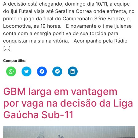
A decisão está chegando, domingo dia 10/11, a equipe
do Ijuí Futsal viaja até Serafina Correa onde enfrenta, no
primeiro jogo da final do Campeonato Série Bronze, o
Locomotiva, as 19 horas. E novamente o time ijuiense
conta com a energia positiva de sua torcida para
conquistar mais uma vitória. Acompanhe pela Rádio
[…]
Compartilhe:
Clique
Clique
Clique
Clique
Clique
para
para
para
para
para
compartilhar
compartilhar
compartilhar
compartilhar
compartilhar
no
no
no
no
no
WhatsApp(abre
Twitter(abre
Facebook(abre
Telegram(abre
LinkedIn(abre
GBM larga em vantagem
em
em
em
em
em
nova
nova
nova
nova
nova
janela)
janela)
janela)
janela)
janela)
por vaga na decisão da Liga
Gaúcha Sub-11