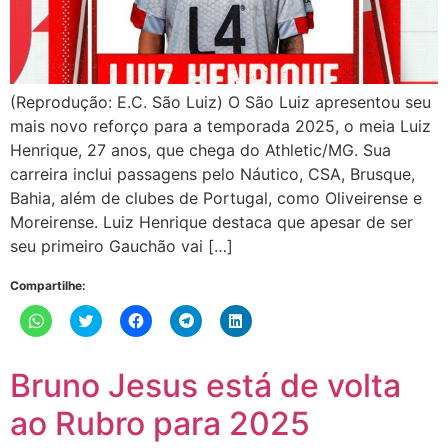
(Reprodução: E.C. São Luiz) O São Luiz apresentou seu
mais novo reforço para a temporada 2025, o meia Luiz
Henrique, 27 anos, que chega do Athletic/MG. Sua
carreira inclui passagens pelo Náutico, CSA, Brusque,
Bahia, além de clubes de Portugal, como Oliveirense e
Moreirense. Luiz Henrique destaca que apesar de ser
seu primeiro Gauchão vai […]
Compartilhe:
Clique
Clique
Clique
Clique
Clique
para
para
para
para
para
compartilhar
compartilhar
compartilhar
compartilhar
compartilhar
no
no
no
no
no
WhatsApp(abre
Twitter(abre
Facebook(abre
Telegram(abre
LinkedIn(abre
Bruno Jesus está de volta
em
em
em
em
em
nova
nova
nova
nova
nova
janela)
janela)
janela)
janela)
janela)
ao Rubro para 2025