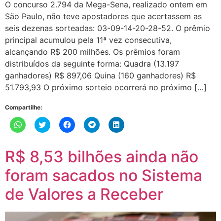
O concurso 2.794 da Mega-Sena, realizado ontem em
São Paulo, não teve apostadores que acertassem as
seis dezenas sorteadas: 03-09-14-20-28-52. O prêmio
principal acumulou pela 11ª vez consecutiva,
alcançando R$ 200 milhões. Os prêmios foram
distribuídos da seguinte forma: Quadra (13.197
ganhadores) R$ 897,06 Quina (160 ganhadores) R$
51.793,93 O próximo sorteio ocorrerá no próximo […]
Compartilhe:
Clique
Clique
Clique
Clique
Clique
para
para
para
para
para
compartilhar
compartilhar
compartilhar
compartilhar
compartilhar
no
no
no
no
no
WhatsApp(abre
Twitter(abre
Facebook(abre
Telegram(abre
LinkedIn(abre
R$ 8,53 bilhões ainda não
em
em
em
em
em
nova
nova
nova
nova
nova
janela)
janela)
janela)
janela)
janela)
foram sacados no Sistema
de Valores a Receber