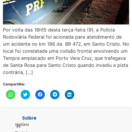
Por volta das 18h15 desta terça-feira (9), a Polícia
Rodoviária Federal foi acionada para atendimento de
um acidente no km 186 da BR 472, em Santo Cristo. No
local foi constatada uma colisão frontal envolvendo um
Tempra emplacado em Porto Vera Cruz, que trafegava
de Santa Rosa para Santo Cristo quando invadiu a pista
contrária, […]
Compartilhe:
Clique
Clique
Clique
Clique
Clique
para
para
para
para
para
compartilhar
compartilhar
compartilhar
compartilhar
compartilhar
no
no
no
no
no
WhatsApp(abre
Twitter(abre
Facebook(abre
Telegram(abre
LinkedIn(abre
em
em
em
em
em
nova
nova
nova
nova
nova
Sobre
janela)
janela)
janela)
janela)
janela)
História
Av.