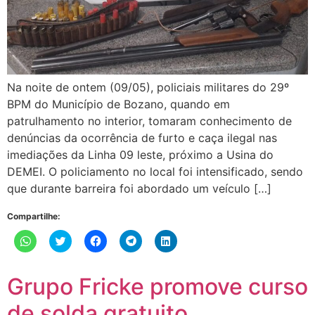
Na noite de ontem (09/05), policiais militares do 29º
BPM do Município de Bozano, quando em
patrulhamento no interior, tomaram conhecimento de
denúncias da ocorrência de furto e caça ilegal nas
imediações da Linha 09 leste, próximo a Usina do
DEMEI. O policiamento no local foi intensificado, sendo
que durante barreira foi abordado um veículo […]
Compartilhe:
Clique
Clique
Clique
Clique
Clique
para
para
para
para
para
compartilhar
compartilhar
compartilhar
compartilhar
compartilhar
no
no
no
no
no
WhatsApp(abre
Twitter(abre
Facebook(abre
Telegram(abre
LinkedIn(abre
Grupo Fricke promove curso
em
em
em
em
em
nova
nova
nova
nova
nova
janela)
janela)
janela)
janela)
janela)
de solda gratuito