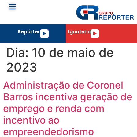
Repórter
Iguatemi
Tocador
Tocador
de
de
áudio
áudio
Dia:
10 de maio de
2023
Administração de Coronel
Barros incentiva geração de
emprego e renda com
incentivo ao
empreendedorismo