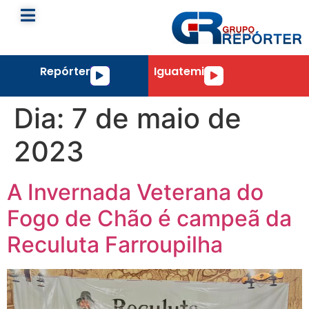
Repórter
Iguatemi
Tocador
Tocador
de
de
áudio
áudio
Dia:
7 de maio de
2023
A Invernada Veterana do
Fogo de Chão é campeã da
Reculuta Farroupilha