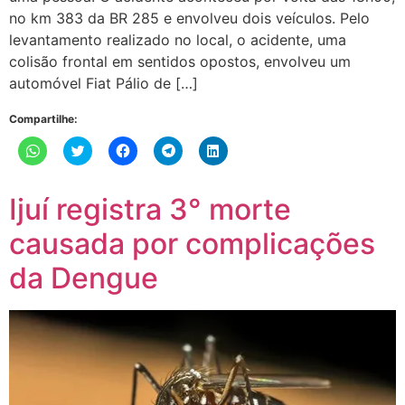
no km 383 da BR 285 e envolveu dois veículos. Pelo
levantamento realizado no local, o acidente, uma
colisão frontal em sentidos opostos, envolveu um
automóvel Fiat Pálio de […]
Compartilhe:
Clique
Clique
Clique
Clique
Clique
para
para
para
para
para
compartilhar
compartilhar
compartilhar
compartilhar
compartilhar
no
no
no
no
no
WhatsApp(abre
Twitter(abre
Facebook(abre
Telegram(abre
LinkedIn(abre
Ijuí registra 3° morte
em
em
em
em
em
nova
nova
nova
nova
nova
janela)
janela)
janela)
janela)
janela)
causada por complicações
da Dengue