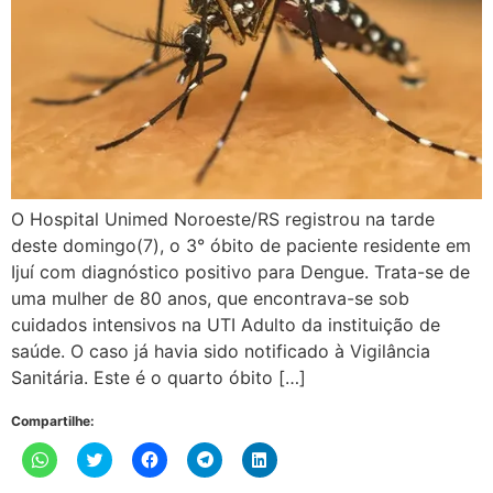
O Hospital Unimed Noroeste/RS registrou na tarde
deste domingo(7), o 3° óbito de paciente residente em
Ijuí com diagnóstico positivo para Dengue. Trata-se de
uma mulher de 80 anos, que encontrava-se sob
cuidados intensivos na UTI Adulto da instituição de
saúde. O caso já havia sido notificado à Vigilância
Sanitária. Este é o quarto óbito […]
Compartilhe:
Clique
Clique
Clique
Clique
Clique
para
para
para
para
para
compartilhar
compartilhar
compartilhar
compartilhar
compartilhar